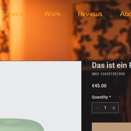
Services
Work
Reviews
Abo
Das ist ein
SKU: 126351351935
Price
€45.00
Quantity
*