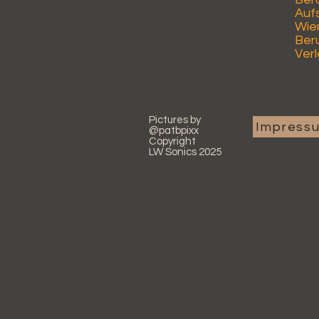
Auf
Wie
Ber
Verl
Pictures by
Impress
@patbpixx
Copyright
LW Sonics 2025