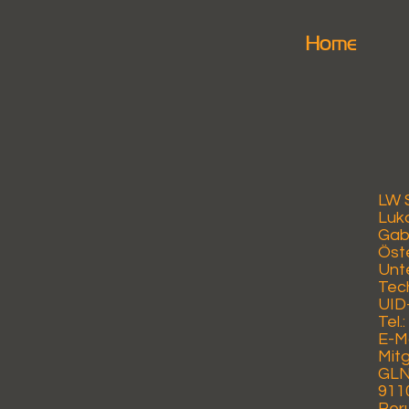
Home
LW 
Luk
Gab
Öst
Unt
Tec
UID
Tel.
E-Ma
Mitg
GLN 
911
Ber