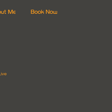
ut Me
Book Now
Live