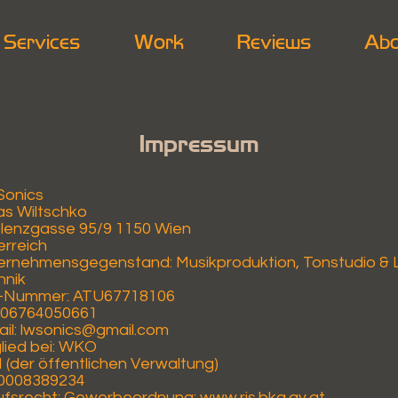
Services
Work
Reviews
Abo
Impressum
Sonics
as Wiltschko
lenzgasse 95/9 1150 Wien
erreich
ernehmensgegenstand: Musikproduktion, Tonstudio & 
hnik
-Nummer: ATU67718106
: 06764050661
il:
lwsonics@gmail.com
lied bei: WKO
(der öffentlichen Verwaltung)
0008389234
ufsrecht: Gewerbeordnung: www.ris.bka.gv.at